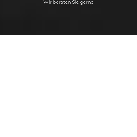
Wir beraten Sie gerne
Jetzt Angebot anfordern
info@ott-bedachungen.de