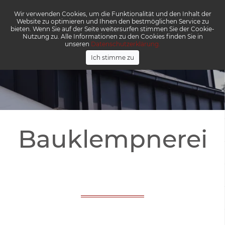
Wir verwenden Cookies, um die Funktionalität und den Inhalt der
Menü
Website zu optimieren und Ihnen den bestmöglichen Service zu
bieten. Wenn Sie auf der Seite weitersurfen stimmen Sie der Cookie-
Nutzung zu. Alle Informationen zu den Cookies finden Sie in
unseren
Datenschutzerklärung.
Ich stimme zu
Bauklempnerei